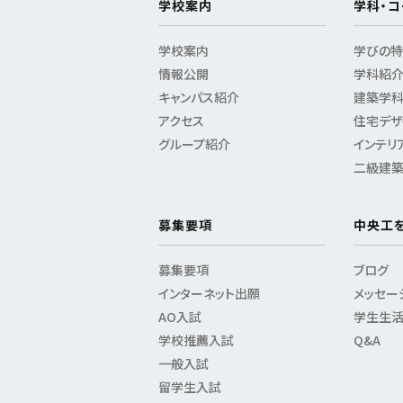
学校案内
学科・コ
学校案内
学びの
情報公開
学科紹
キャンパス紹介
建築学
アクセス
住宅デザ
グループ紹介
インテリ
二級建
募集要項
中央工
募集要項
ブログ
インターネット出願
メッセー
AO入試
学生生
学校推薦入試
Q&A
一般入試
留学生入試