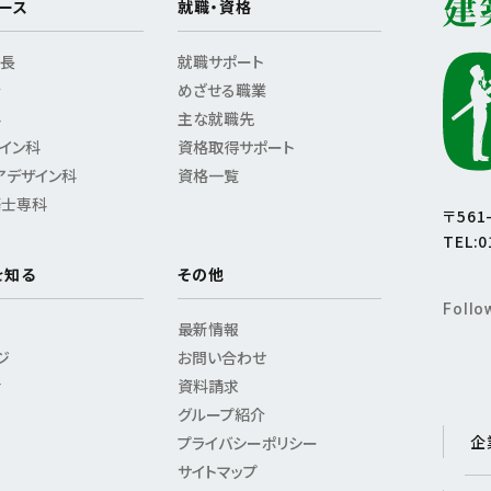
ース
就職・資格
特長
就職サポート
介
めざせる職業
科
主な就職先
イン科
資格取得サポート
アデザイン科
資格一覧
築士専科
〒56
TEL:0
を知る
その他
Follo
最新情報
ジ
お問い合わせ
活
資料請求
グループ紹介
企
プライバシーポリシー
サイトマップ