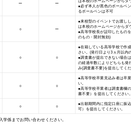
は本校のホームページからダ
ー
ー
●必ず本人が黒色のボールペ
るボールペンは不可
●来校型のイベントでお渡し
は本校のホームページからダ
○
ー
●高等学校長が証印したものを
のもの・開封無効)
●在籍している高等学校で作
さい。(発行日より3ヵ月以内
○
○
●調査書が提出できない場合
の経過年数によりどちらも発
み(調査書不要)を提出してく
●高等学校卒業見込み者は卒業後
い。
○
○
●高等学校卒業者は調査書欄
書不要）を提出してください
●出願期間内に指定口座に振込
○
○
可）を提出してください。
入学係までお問い合わせください。