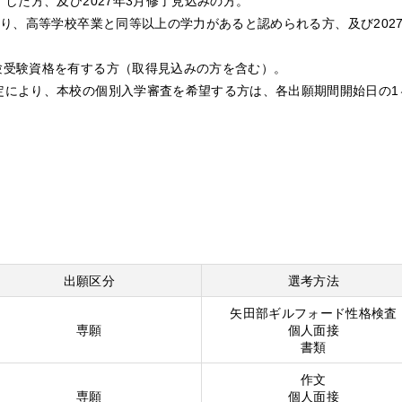
した方、及び2027年3月修了見込みの方。
より、高等学校卒業と同等以上の学力があると認められる方、及び202
験受験資格を有する方（取得見込みの方を含む）。
規定により、本校の個別入学審査を希望する方は、各出願期間開始日の
出願区分
選考方法
矢田部ギルフォード性格検査
専願
個人面接
書類
作文
専願
個人面接