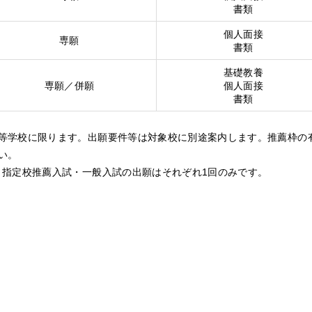
書類
個人面接
専願
書類
基礎教養
専願／併願
個人面接
書類
等学校に限ります。出願要件等は対象校に別途案内します。推薦枠の
い。
・指定校推薦入試・一般入試の出願はそれぞれ1回のみです。