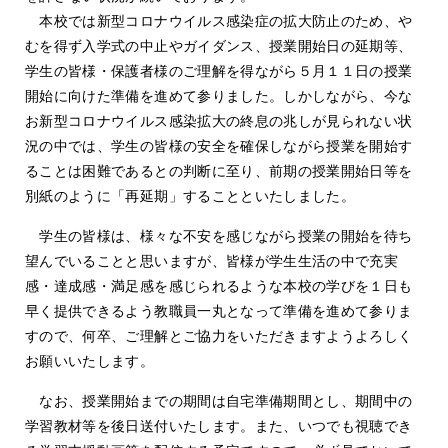
本校では新型コロナウイルス感染症の拡大防止のため、や
むを得ず入学式の中止やガイダンス、授業開始日の延期等、
学生の皆様・保護者様のご理解を得ながら５月１１日の授業
開始に向けた準備を進めて参りました。しかしながら、今な
お新型コロナウイルス感染拡大の終息の兆しが見られない状
況の中では、学生の皆様の安全を確保しながら授業を開始す
ることは困難であるとの判断に至り、前期の授業開始日等を
別紙のように「再延期」することといたしました。
学生の皆様は、様々な不安を感じながら授業の開始を待ち
望んでいることと思いますが、皆様が学生生活の中で充実
感・達成感・満足感を感じられるような本校の学びを１日も
早く提供できるよう教職員一丸となって準備を進めて参りま
すので、何卒、ご理解とご協力をいただきますようよろしく
お願いいたします。
なお、授業開始までの期間は自宅準備期間とし、期間中の
学習教材等を後日送付いたします。また、いつでも視聴でき