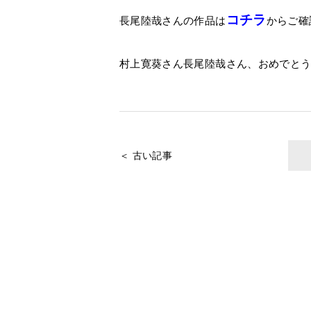
コチラ
長尾陸哉さんの作品は
からご確
村上寛葵さん長尾陸哉さん、おめでと
＜ 古い記事