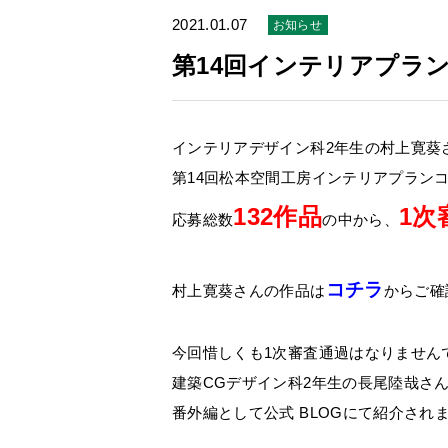
2021.01.07
お知らせ
第14回インテリアプラ
インテリアデザイン科2年生の村上寛葵
第14回松本空間工房インテリアプラン
132作品
1
次
応募総数
の中から、
コチラ
村上寛葵さんの作品は
からご確
今回惜しくも1次審査通過はなりません
建築CGデザイン科2年生の長尾陸哉さ
番外編として公式 BLOGにて紹介され