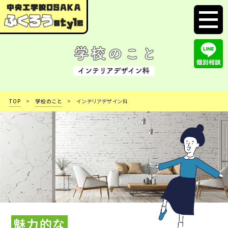
t
o
g
g
l
e
n
a
v
TOP
学校のこと
インテリアデザイン科
i
g
a
t
i
o
n
魅力的な